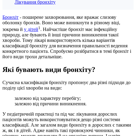
Лікування бронхіту
Бронхіт
- поширене захворювання, яке вражає слизову
оболонку бронхів. Воно може виникнути в різному віці,
1
зокрема й
у дітей
. Найчастіше бронхіт має інфекційну
природу, але бувають й інші причини виникнення такої
хвороби. Тому лікарі використовують кілька варіантів
класифікації бронхіту для визначення правильності ведення
конкретного пацієнта. Спробуємо розібратися в темі бронхіт і
його види трохи детальніше.
Які бувають види бронхіту?
Сучасна класифікація бронхіту пропонує два різні підходи до
поділу цієї хвороби на види:
залежно від характеру перебігу;
залежно від причини виникнення.
У педіатричній практиці та під час лікування дорослих
пацієнтів можуть використовуватися дещо різні системи
класифікації. Але загалом види бронхіту в дорослих є такими
ж, як і в дітей. Адже навіть такі провокуючі чинники, як
нікотин, можуть впливати й на організм дитини. І навіть