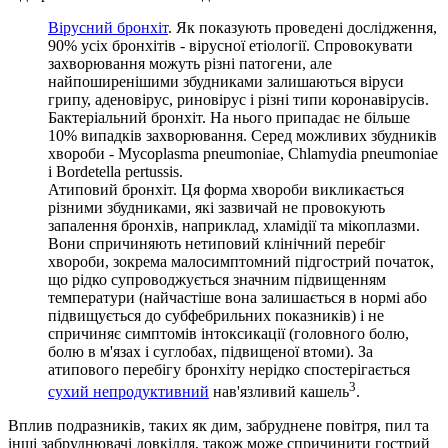
Вірусний бронхіт
. Як показують проведені дослідження,
90% усіх бронхітів - вірусної етіології. Спровокувати
захворювання можуть різні патогени, але
найпоширенішими збудниками залишаються віруси
грипу, аденовірус, риновірус і різні типи коронавірусів.
Бактеріальний бронхіт. На нього припадає не більше
10% випадків захворювання. Серед можливих збудників
хвороби - Mycoplasma pneumoniae, Chlamydia pneumoniae
і Bordetella pertussis.
Атиповий бронхіт. Ця форма хвороби викликається
різними збудниками, які зазвичай не провокують
запалення бронхів, наприклад, хламідії та мікоплазми.
Вони спричиняють нетиповий клінічний перебіг
хвороби, зокрема малосимптомний підгострий початок,
що рідко супроводжується значним підвищенням
температури (найчастіше вона залишається в нормі або
підвищується до субфебрильних показників) і не
спричиняє симптомів інтоксикації (головного болю,
болю в м'язах і суглобах, підвищеної втоми). За
атипового перебігу бронхіту нерідко спостерігається
3
сухий непродуктивний
нав'язливий кашель
.
Вплив подразників, таких як дим, забруднене повітря, пил та
інші забруднювачі довкілля, також може спричинити гострий