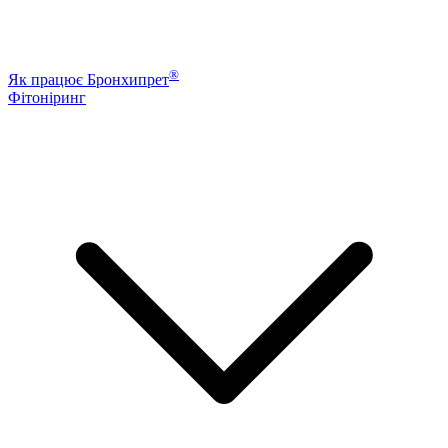
®
Як працює Бронхипрет
Фітоніринг