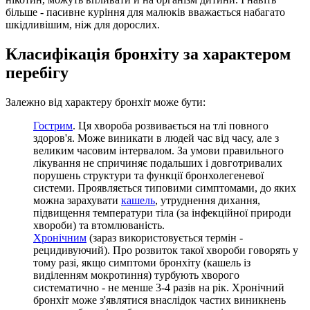
більше - пасивне куріння для малюків вважається набагато
шкідливішим, ніж для дорослих.
Класифікація бронхіту за характером
перебігу
Залежно від характеру бронхіт може бути:
Гострим
. Ця хвороба розвивається на тлі повного
здоров'я. Може виникати в людей час від часу, але з
великим часовим інтервалом. За умови правильного
лікування не спричиняє подальших і довготривалих
порушень структури та функції бронхолегеневої
системи. Проявляється типовими симптомами, до яких
можна зарахувати
кашель
, утруднення дихання,
підвищення температури тіла (за інфекційної природи
хвороби) та втомлюваність.
Хронічним
(зараз використовується термін -
рецидивуючий). Про розвиток такої хвороби говорять у
тому разі, якщо симптоми бронхіту (кашель із
виділенням мокротиння) турбують хворого
систематично - не менше 3-4 разів на рік. Хронічний
бронхіт може з'являтися внаслідок частих виникнень