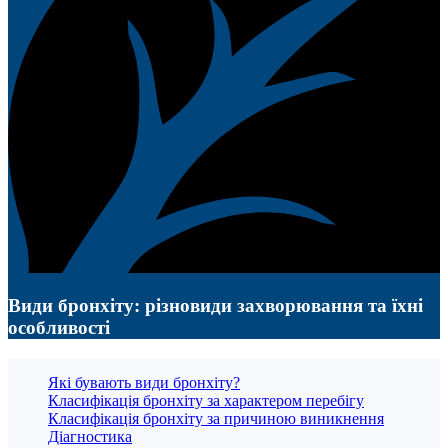
Види бронхіту: різновиди захворювання та їхні
особливості
Які бувають види бронхіту?
Класифікація бронхіту за характером перебігу
Класифікація бронхіту за причиною виникнення
Діагностика