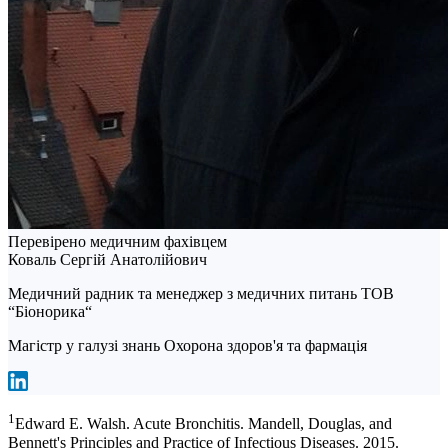
Перевірено медичним фахівцем
Коваль Сергій Анатолійович
Медичний радник та менеджер з медичних питань ТОВ
“Біонорика“
Магістр у галузі знань Охорона здоров'я та фармація
1
Edward E. Walsh. Acute Bronchitis. Mandell, Douglas, and
Bennett's Principles and Practice of Infectious Diseases. 2015.