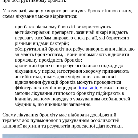
при обструктивному бронхіті.
У тому разі, якщо у хворого розвинувся бронхіт іншого типу,
схема лікування може відрізнятися:
при бактеріальному бронхіті використовують
антибактеріальні препарати, зазвичай лікарі віддають
перевагу засобам широкого спектра дії, які борються з
різними видами бактерій;
обструктивний бронхіт потребує використання ліків, що
знімають бронхоспазм, - вони допомагають відновити
нормальну прохідність бронхів;
хронічний бронхіт потребує особливого підходу до
лікування, у період загострення хворому призначають
антибіотики, також для купірування запалення і
відновлення функції бронхів можуть проводитися
фізіотерапевтичні процедури,
інгаляції
, масажі тощо;
методи лікування атипового бронхіту підбирають в
індивідуальному порядку з урахуванням особливостей
збудників, що викликали запалення.
Схему лікування бронхіту має підбирати досвідчений
терапевт або пульмонолог з урахуванням особливостей
клінічної картини та результатів проведеної діагностики.