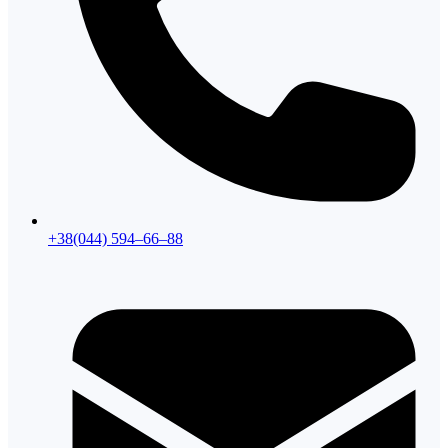
+38(044) 594–66–88