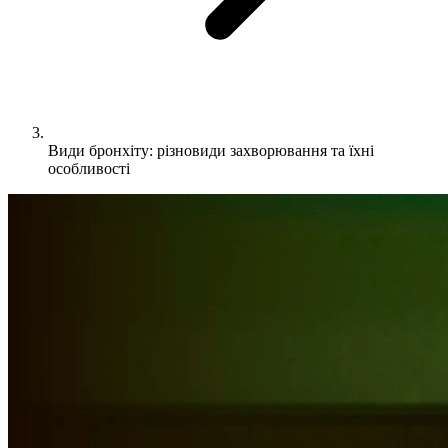
Види бронхіту: різновиди захворювання та їхні
особливості