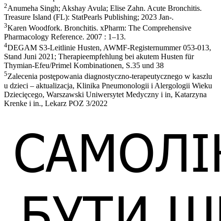
2
Anumeha Singh; Akshay Avula; Elise Zahn. Acute Bronchitis.
Treasure Island (FL): StatPearls Publishing; 2023 Jan-.
3
Karen Woodfork. Bronchitis. xPharm: The Comprehensive
Pharmacology Reference. 2007 : 1–13.
4
DEGAM S3-Leitlinie Husten, AWMF-Registernummer 053-013,
Stand Juni 2021; Therapieempfehlung bei akutem Husten für
Thymian-Efeu/Primel Kombinationen, S.35 und 38
5
Zalecenia postępowania diagnostyczno-terapeutycznego w kaszlu
u dzieci – aktualizacja, Klinika Pneumonologii i Alergologii Wieku
Dziecięcego, Warszawski Uniwersytet Medyczny i in, Katarzyna
Krenke i in., Lekarz POZ 3/2022