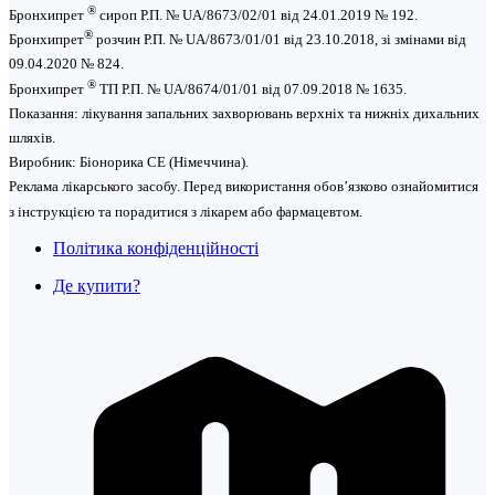
®
Бронхипрет
сироп Р.П. № UA/8673/02/01 від 24.01.2019 № 192.
®
Бронхипрет
розчин Р.П. № UA/8673/01/01 від 23.10.2018, зі змінами від
09.04.2020 № 824.
®
Бронхипрет
ТП Р.П. № UA/8674/01/01 від 07.09.2018 № 1635.
Показання: лікування запальних захворювань верхніх та нижніх дихальних
шляхів.
Виробник: Біонорика СЕ (Німеччина).
Реклама лікарського засобу. Перед використання обов’язково ознайомитися
з інструкцією та порадитися з лікарем або фармацевтом.
Політика конфіденційності
Де купити?