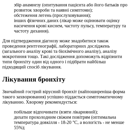
збір анамнезу (опитування пацієнта або його батьків про
розвиток хвороби та наявні симптоми);
обстеження легень (прослуховування);
інших фізичних даних (лікар може оцінювати оцінку
насичення крові киснем, частоту пульсу, температуру та
частоту дихання).
Для підтвердження діагнозу може знадобитися також
проведення рентгенографії, лабораторних досліджень
(загального аналізу крові та біохімічного аналізу), аналізу
мокротиння тощо. Такі дослідження допоможуть відрізнити
типи бронхіту один від одного і підібрати найбільш
підходящий спосіб лікування.
Лікування бронхіту
Звичайний гострий вірусний бронхіт (найпоширеніша форма
такого захворювання) успішно піддається симптоматичному
лікуванню. Хворому рекомендується:
побільше відпочивати (взяти лікарняний);
дихати прохолодним свіжим повітрям (оптимальна
температура довкілля - 18-20 °С, а вологість - не менше
55%);