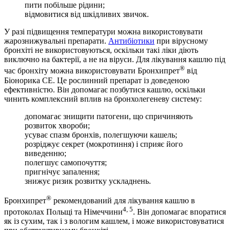
пити побільше рідини;
відмовитися від шкідливих звичок.
У разі підвищення температури можна використовувати
жарознижувальні препарати.
Антибіотики
при вірусному
бронхіті не використовуються, оскільки такі ліки діють
виключно на бактерії, а не на віруси. Для лікування кашлю під
®
час бронхіту можна використовувати Бронхипрет
від
Біонорика СЕ. Це рослинний препарат із доведеною
ефективністю. Він допомагає позбутися кашлю, оскільки
чинить комплексний вплив на бронхолегеневу систему:
допомагає знищити патогени, що спричиняють
розвиток хвороби;
усуває спазм бронхів, полегшуючи кашель;
розріджує секрет (мокротиння) і сприяє його
виведенню;
полегшує самопочуття;
пригнічує запалення;
знижує ризик розвитку ускладнень.
®
Бронхипрет
рекомендований для лікування кашлю в
4, 5
протоколах Польщі та Німеччини
. Він допомагає впоратися
як із сухим, так і з вологим кашлем, і може використовуватися