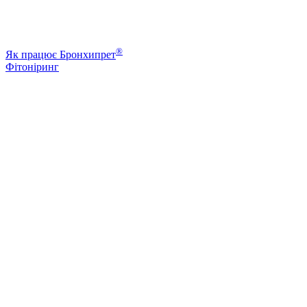
®
Як працює Бронхипрет
Фітоніринг