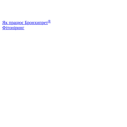
®
Як працює Бронхипрет
Фітоніринг