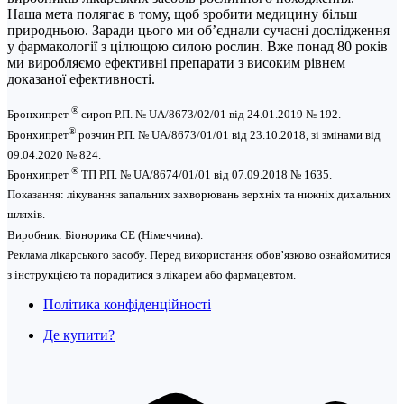
Наша мета полягає в тому, щоб зробити медицину більш
природньою. Заради цього ми об’єднали сучасні дослідження
у фармакології з цілющою силою рослин. Вже понад 80 років
ми виробляємо ефективні препарати з високим рівнем
доказаної ефективності.
®
Бронхипрет
сироп Р.П. № UA/8673/02/01 від 24.01.2019 № 192.
®
Бронхипрет
розчин Р.П. № UA/8673/01/01 від 23.10.2018, зі змінами від
09.04.2020 № 824.
®
Бронхипрет
ТП Р.П. № UA/8674/01/01 від 07.09.2018 № 1635.
Показання: лікування запальних захворювань верхніх та нижніх дихальних
шляхів.
Виробник: Біонорика СЕ (Німеччина).
Реклама лікарського засобу. Перед використання обов’язково ознайомитися
з інструкцією та порадитися з лікарем або фармацевтом.
Політика конфіденційності
Де купити?