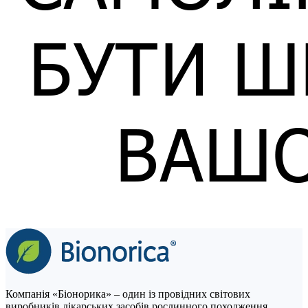
Компанія «Біонорика» ‒ один із провідних світових
виробників лікарських засобів рослинного походження.