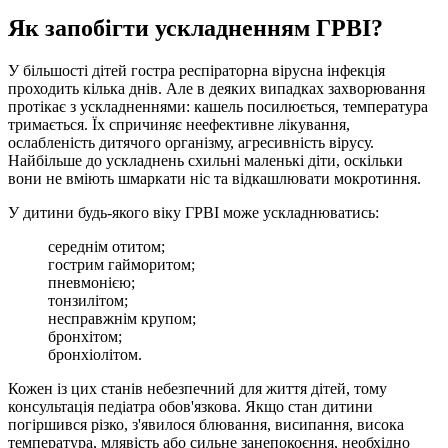
Як запобігти ускладненням ГРВІ?
У більшості дітей гостра респіраторна вірусна інфекція
проходить кілька днів. Але в деяких випадках захворювання
протікає з ускладненнями: кашель посилюється, температура
тримається. Їх спричиняє неефективне лікування,
ослабленість дитячого організму, агресивність вірусу.
Найбільше до ускладнень схильні маленькі діти, оскільки
вони не вміють шмаркати ніс та відкашлювати мокротиння.
У дитини будь-якого віку ГРВІ може ускладнюватись:
середнім отитом;
гострим гайморитом;
пневмонією;
тонзилітом;
несправжнім крупом;
бронхітом;
бронхіолітом.
Кожен із цих станів небезпечний для життя дітей, тому
консультація педіатра обов'язкова. Якщо стан дитини
погіршився різко, з'явилося блювання, висипання, висока
температура, млявість або сильне занепокоєння, необхідно