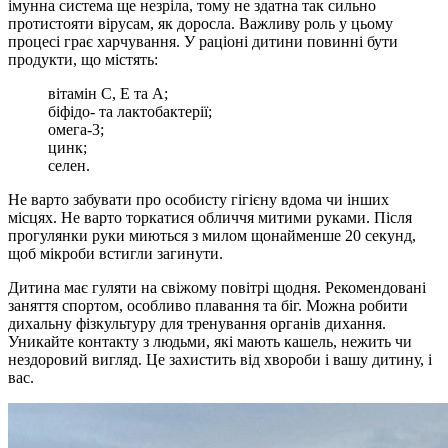
імунна система ще незріла, тому не здатна так сильно
протистояти вірусам, як доросла. Важливу роль у цьому
процесі грає харчування. У раціоні дитини повинні бути
продукти, що містять:
вітамін С, Е та А;
біфідо- та лактобактерії;
омега-3;
цинк;
селен.
Не варто забувати про особисту гігієну вдома чи інших
місцях. Не варто торкатися обличчя митими руками. Після
прогулянки руки миються з милом щонайменше 20 секунд,
щоб мікроби встигли загинути.
Дитина має гуляти на свіжому повітрі щодня. Рекомендовані
заняття спортом, особливо плавання та біг. Можна робити
дихальну фізкультуру для тренування органів дихання.
Уникайте контакту з людьми, які мають кашель, нежить чи
нездоровий вигляд. Це захистить від хвороби і вашу дитину, і
вас.