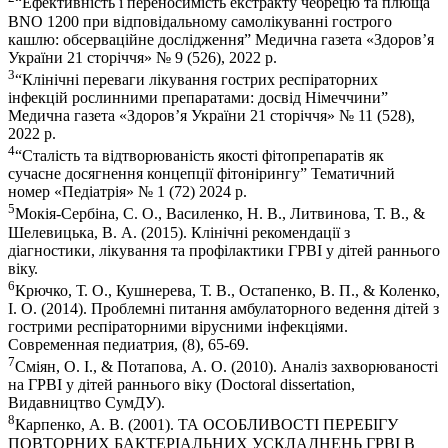
“Ефективність і переносимість екстракту чебрецю та плюща
BNO 1200 при відповідальному самолікуванні гострого
кашлю: обсерваційне дослідження” Медична газета «Здоров’я
України 21 сторіччя» № 9 (526), 2022 р.
3
“Клінічні переваги лікування гострих респіраторних
інфекцій рослинними препаратами: досвід Німеччини”
Медична газета «Здоров’я України 21 сторіччя» № 11 (528),
2022 р.
4
“Сталість та відтворюваність якості фітопрепаратів як
сучасне досягнення концепції фітонірингу” Тематичний
номер «Педіатрія» № 1 (72) 2024 р.
5
Мокія-Сербіна, С. О., Василенко, Н. В., Литвинова, Т. В., &
Шелевицька, В. А. (2015). Клінічні рекомендації з
діагностики, лікування та профілактики ГРВІ у дітей раннього
віку.
6
Крючко, Т. О., Кушнерева, Т. В., Остапенко, В. П., & Коленко,
І. О. (2014). Проблемні питання амбулаторного ведення дітей з
гострими респіраторними вірусними інфекціями.
Современная педиатрия, (8), 65-69.
7
Сміян, О. І., & Потапова, А. О. (2010). Аналіз захворюваності
на ГРВІ у дітей раннього віку (Doctoral dissertation,
Видавництво СумДУ).
8
Карпенко, А. В. (2001). ТА ОСОБЛИВОСТІ ПЕРЕБІГУ
ПОВТОРНИХ БАКТЕРІАЛЬНИХ УСКЛАДНЕНЬ ГРВІ В