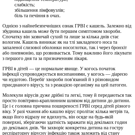
слабкість;
збільшення лімфовузлів;
біль та печіння в очах.
Однією з найнебезпечніших ознак ГРВІ є кашель. Залежно від
збудника кашель може бути першим симптомом хвороби.
Спочатку він зазвичай сухий та лише за кілька днів стає
вологим. Кашель виникає як на тлі закладеного носа та
запаленої слизової оболонки носоглотки, так і через бронхіт
або пневмонію, що розвивається. Тому важливо його лікувати
з першого дня та за призначенням лікаря.
ГРВІ в дітей — це нормальне явище. У когось початок
інфекції супроводжується висипаннями, у когось — діареєю
чи нудотою. Перебіг хвороби пов'язаний й з різновидом
приєднаного вірусу, та з реакцією організму на цей патоген.
Молекули вірусів дуже дрібні та легкі, тому й передаються так
просто повітряно-краплинним шляхом від дитини до дитини.
Це і є головна причина поширеності ГРВІ серед дітей різного
віку. У разі чхання або кашлю вірус пролітає кілька метрів та,
якщо його відразу не вдихнуть, він осяде на будь-якій
поверхні, зберігаючи здатність заражати від декількох годин
до декількох днів. Чи захворіє конкретна дитина на гостру
респіраторну вірусну інфекцію також залежить від стану