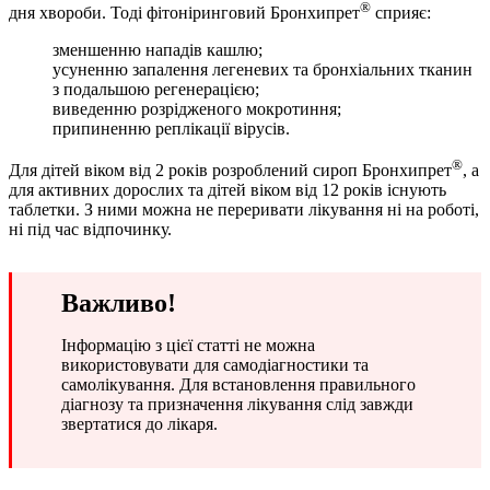
®
дня хвороби. Тоді фітоніринговий Бронхипрет
сприяє:
зменшенню нападів кашлю;
усуненню запалення легеневих та бронхіальних тканин
з подальшою регенерацією;
виведенню розрідженого мокротиння;
припиненню реплікації вірусів.
®
Для дітей віком від 2 років розроблений сироп Бронхипрет
, а
для активних дорослих та дітей віком від 12 років існують
таблетки. З ними можна не переривати лікування ні на роботі,
ні під час відпочинку.
Важливо!
Інформацію з цієї статті не можна
використовувати для самодіагностики та
самолікування. Для встановлення правильного
діагнозу та призначення лікування слід завжди
звертатися до лікаря.