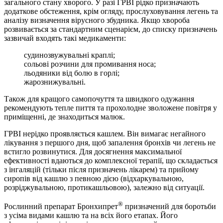
загального стану хворого. У разі ГРВІ рідко призначають
додаткове обстеження, крім огляду, прослуховування легень та
аналізу визначення вірусного збудника. Якщо хвороба
розвивається за стандартним сценарієм, до списку призначень
зазвичай входять такі медикаменти:
судинозвужувальні краплі;
сольові розчини для промивання носа;
льодяники від болю в горлі;
жарознижувальні.
Також для кращого самопочуття та швидкого одужання
рекомендують тепле пиття та прохолодне зволожене повітря у
приміщенні, де знаходиться малюк.
ГРВІ нерідко проявляється кашлем. Він вимагає негайного
лікування з першого дня, щоб запалення бронхів чи легень не
встигло розвинутися. Для досягнення максимальної
ефективності вдаються до комплексної терапії, що складається
з інгаляцій (тільки після призначень лікарем) та прийому
сиропів від кашлю з певною дією (відхаркувальною,
розріджувальною, протикашльовою), залежно від ситуації.
®
Рослинний препарат Бронхипрет
призначений для боротьби
з усіма видами кашлю та на всіх його етапах. Його