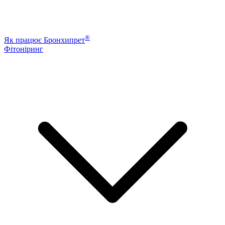
®
Як працює Бронхипрет
Фітоніринг