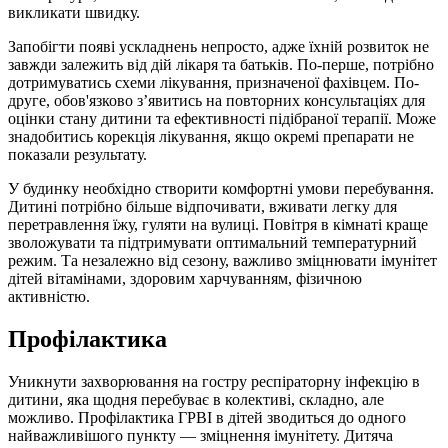
викликати швидку.
Запобігти появі ускладнень непросто, адже їхній розвиток не
завжди залежить від дій лікаря та батьків. По-перше, потрібно
дотримуватись схеми лікування, призначеної фахівцем. По-
друге, обов'язково з’явитись на повторних консультаціях для
оцінки стану дитини та ефективності підібраної терапії. Може
знадобитись корекція лікування, якщо окремі препарати не
показали результату.
У будинку необхідно створити комфортні умови перебування.
Дитині потрібно більше відпочивати, вживати легку для
перетравлення їжу, гуляти на вулиці. Повітря в кімнаті краще
зволожувати та підтримувати оптимальний температурний
режим. Та незалежно від сезону, важливо зміцнювати імунітет
дітей вітамінами, здоровим харчуванням, фізичною
активністю.
Профілактика
Уникнути захворювання на гостру респіраторну інфекцію в
дитини, яка щодня перебуває в колективі, складно, але
можливо. Профілактика ГРВІ в дітей зводиться до одного
найважливішого пункту — зміцнення імунітету. Дитяча