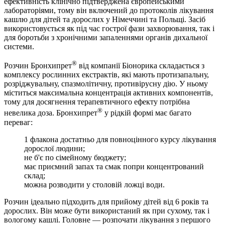
ефективність клінічно підтверджена європейськими
лабораторіями, тому він включений до протоколів лікування
кашлю для дітей та дорослих у Німеччині та Польщі. Засіб
використовується як під час гострої фази захворювання, так і
для боротьби з хронічними запаленнями органів дихальної
системи.
®
Розчин Бронхипрет
від компанії Біонорика складається з
комплексу рослинних екстрактів, які мають протизапальну,
розріджувальну, спазмолітичну, противірусну дію. У ньому
міститься максимальна концентрація активних компонентів,
тому для досягнення терапевтичного ефекту потрібна
®
невелика доза. Бронхипрет
у рідкій формі має багато
переваг:
1 флакона достатньо для повноцінного курсу лікування
дорослої людини;
не б'є по сімейному бюджету;
має приємний запах та смак попри концентрований
склад;
можна розводити у столовій ложці води.
Розчин ідеально підходить для прийому дітей від 6 років та
дорослих. Він може бути використаний як при сухому, так і
вологому кашлі. Головне — розпочати лікування з першого