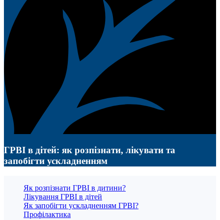
ГРВІ в дітей: як розпізнати, лікувати та
запобігти ускладненням
Як розпізнати ГРВІ в дитини?
Лікування ГРВІ в дітей
Як запобігти ускладненням ГРВІ?
Профілактика