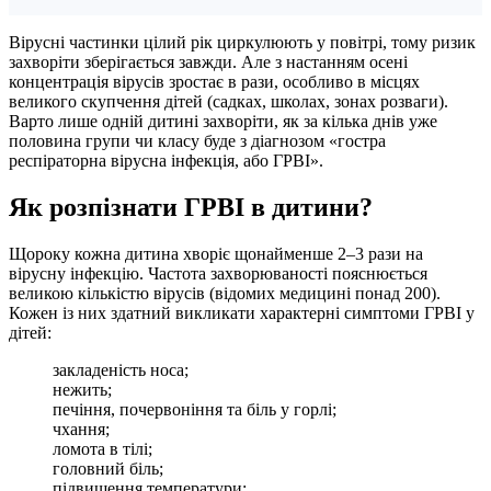
Вірусні частинки цілий рік циркулюють у повітрі, тому ризик
захворіти зберігається завжди. Але з настанням осені
концентрація вірусів зростає в рази, особливо в місцях
великого скупчення дітей (садках, школах, зонах розваги).
Варто лише одній дитині захворіти, як за кілька днів уже
половина групи чи класу буде з діагнозом «гостра
респіраторна вірусна інфекція, або ГРВІ».
Як розпізнати ГРВІ в дитини?
Щороку кожна дитина хворіє щонайменше 2–3 рази на
вірусну інфекцію. Частота захворюваності пояснюється
великою кількістю вірусів (відомих медицині понад 200).
Кожен із них здатний викликати характерні симптоми ГРВІ у
дітей:
закладеність носа;
нежить;
печіння, почервоніння та біль у горлі;
чхання;
ломота в тілі;
головний біль;
підвищення температури;