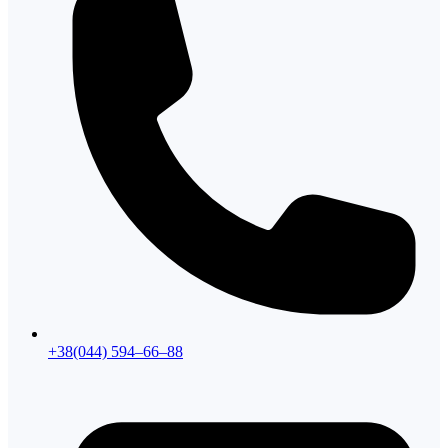
+38(044) 594–66–88