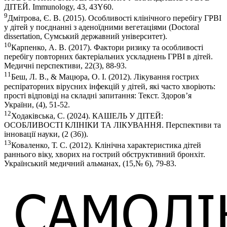
ДІТЕЙ. Immunology, 43, 43Ү60.
9
Дмітрова, Є. В. (2015). Особливості клінічного перебігу ГРВІ
у дітей у поєднанні з аденоїдними вегетаціями (Doctoral
dissertation, Сумський державний університет).
10
Карпенко, А. В. (2017). Фактори ризику та особливості
перебігу повторних бактеріальних ускладнень ГРВІ в дітей.
Медичні перспективи, 22(3), 88-93.
11
Беш, Л. В., & Мацюра, О. І. (2012). Лікування гострих
респіраторних вірусних інфекцій у дітей, які часто хворіють:
прості відповіді на складні запитання: Текст. Здоров’я
України, (4), 51-52.
12
Ходаківська, С. (2024). КАШЕЛЬ У ДІТЕЙ:
ОСОБЛИВОСТІ КЛІНІКИ ТА ЛІКУВАННЯ. Перспективи та
інновації науки, (2 (36)).
13
Коваленко, Т. С. (2012). Клінічна характеристика дітей
раннього віку, хворих на гострий обструктивний бронхіт.
Український медичний альманах, (15,№ 6), 79-83.