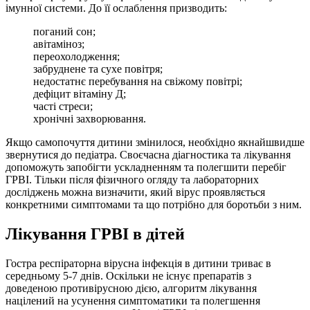
імунної системи. До її ослаблення призводить:
поганий сон;
авітаміноз;
переохолодження;
забруднене та сухе повітря;
недостатнє перебування на свіжому повітрі;
дефіцит вітаміну Д;
часті стреси;
хронічні захворювання.
Якщо самопочуття дитини змінилося, необхідно якнайшвидше
звернутися до педіатра. Своєчасна діагностика та лікування
допоможуть запобігти ускладненням та полегшити перебіг
ГРВІ. Тільки після фізичного огляду та лабораторних
досліджень можна визначити, який вірус проявляється
конкретними симптомами та що потрібно для боротьби з ним.
Лікування ГРВІ в дітей
Гостра респіраторна вірусна інфекція в дитини триває в
середньому 5-7 днів. Оскільки не існує препаратів з
доведеною противірусною дією, алгоритм лікування
націлений на усунення симптоматики та полегшення