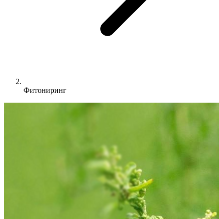
Фитониринг