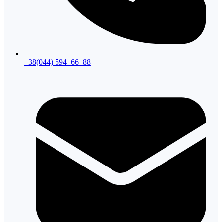
+38(044) 594–66–88