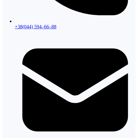
+38(044) 594–66–88