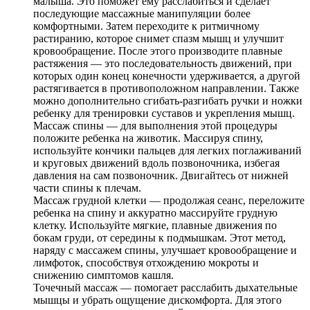
малыша. Это поможет ему расслабиться и сделает
последующие массажные манипуляции более
комфортными. Затем переходите к ритмичному
растиранию, которое снимет спазм мышц и улучшит
кровообращение. После этого производите плавные
растяжения — это последовательность движений, при
которых один конец конечности удерживается, а другой
растягивается в противоположном направлении. Также
можно дополнительно сгибать-разгибать ручки и ножки
ребенку для тренировки суставов и укрепления мышц.
Массаж спины — для выполнения этой процедуры
положите ребенка на животик. Массируя спину,
используйте кончики пальцев для легких поглаживаний
и круговых движений вдоль позвоночника, избегая
давления на сам позвоночник. Двигайтесь от нижней
части спины к плечам.
Массаж грудной клетки — продолжая сеанс, переложите
ребенка на спину и аккуратно массируйте грудную
клетку. Используйте мягкие, плавные движения по
бокам груди, от середины к подмышкам. Этот метод,
наряду с массажем спины, улучшает кровообращение и
лимфоток, способствуя отхождению мокроты и
снижению симптомов кашля.
Точечный массаж — помогает расслабить дыхательные
мышцы и убрать ощущение дискомфорта. Для этого