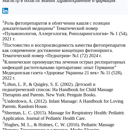
Магистр в области знаний Здравоохранение и фармация
1
Роль фитопрепаратов в облегчении кашля с позиции
доказательной медицины” Тематический номер
«Пульмонология, Аллергология, Риноларингология» № 1 (54),
2021 г.
2
Постоянство и воспроизводимость качества фитопрепаратов
как современное достижение концепции фитониринга.
Тематический номер «Педиатрия» №1 (72) 2024 г.
3
Клинические преимущества лечения острых респираторных
инфекций растительными препаратами: опыт Германии”
Медицинская газета «Здоровье Украины 21 век» № 11 (528),
2022 г.
4
Lifton, L. P., & Quigley, S. E. (2002). Детский и
педиатрический список: На Handbook for Child Massage
Therapists and Parents. New York: Penguin Books.
5
Underdown, A. (2012). Infant Massage: A Handbook for Loving
Parents. Random House.
6
Sherman, L. C. (2015). Massage for Respiratory Health: Pediatric
Application. Journal of Pediatric Health Care.
7
Hughes, M. L., & Holmes, C. W. (2016). Pediatric Massage
Therapy: Технические и клиники. Mosby Elsevier.