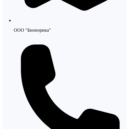
ООО "Бионорика"