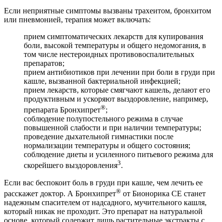
Если неприятные симптомы вызваны трахеитом, бронхитом
или пневмонией, терапия может включать:
прием симптоматических лекарств для купирования
боли, высокой температуры и общего недомогания, в
том числе нестероидных противовоспалительных
препаратов;
прием антибиотиков при лечении при боли в груди при
кашле, вызванной бактериальной инфекцией;
прием лекарств, которые смягчают кашель, делают его
продуктивным и ускоряют выздоровление, например,
®
препарата Бронхипрет
;
соблюдение полупостельного режима в случае
повышенной слабости и при наличии температуры;
проведение дыхательной гимнастики после
нормализации температуры и общего состояния;
соблюдение диеты и усиленного питьевого режима для
3
скорейшего выздоровления
.
Если вас беспокоит боль в груди при кашле, чем лечить ее
®
расскажет доктор. А Бронхипрет
от Бионорика СЕ станет
надежным спасителем от надсадного, мучительного кашля,
который никак не проходит. Это препарат на натуральной
основе, который содержит лишь растительные экстракты с