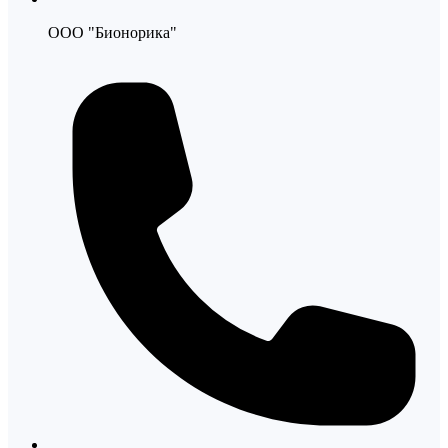
ООО "Бионорика"