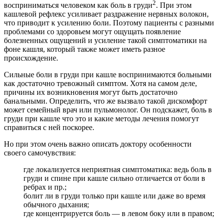
2
восприниматься человеком как боль в груди
. При этом
кашлевой рефлекс усиливает раздражение нервных волокон,
что приводит к усилению боли. Поэтому пациенты с разными
проблемами со здоровьем могут ощущать появление
болезненных ощущений и усиление такой симптоматики на
фоне кашля, который также может иметь разное
происхождение.
Сильные боли в груди при кашле воспринимаются больными
как достаточно тревожный симптом. Хотя на самом деле,
причины их возникновения могут быть достаточно
банальными. Определить, что же вызвало такой дискомфорт
может семейный врач или пульмонолог. Он подскажет, боль в
груди при кашле что это и какие методы лечения помогут
справиться с ней поскорее.
Но при этом очень важно описать доктору особенности
своего самочувствия:
где локализуется неприятная симптоматика: ведь боль в
груди и спине при кашле сильно отличается от боли в
ребрах и пр.;
болит ли в груди только при кашле или даже во время
обычного дыхания;
где концентрируется боль — в левом боку или в правом;