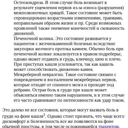
Остеохондроза. В этом случае боль возникает в
результате ущемления нервов из-за износа (разрушения)
межпозвоночных хрящей. Такое состояние может быть
спровоцировано возрастными изменениями, травмами,
неправильным образом жизни и пр. Среди возможных
проявлений также онемение конечностей и скованность
движений.
Печеночной колики. Это состояние развивается у
пациентов с желчнокаменной болезнью вследствие
закупорки желчного протока камнем. Обычно боль при
печеночной колике локализуется в правом подреберье,
однако может отдавать в грудь, ключицу, шею и плечо.
При приступах кашля усиливается, так как кашель
может способствовать движению камня.
Межреберной невралгии. Такое состояние связано с
повреждением и воспалением межреберных нервов,
которые отходят от спинного мозга и проходят под
ребрами. Острая боль в груди при кашле может
объясняться именно таким нарушением, и в этом случае
его часто сравнивают по интенсивности как удар током.
Это далеко не все состояния, которые могут вызвать боль в
3
груди на фоне кашля
. Однако стоит признать, что чаще всего
дискомфорт и болезненность все же появляются на фоне
обычной простуды, в том числе осложнившейся
трахеитом
,