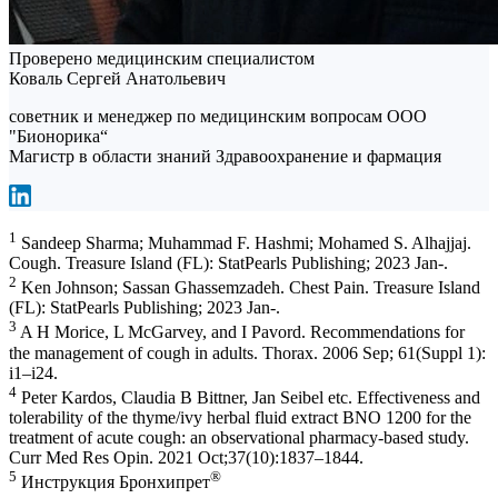
Проверено медицинским специалистом
Коваль Сергей Анатольевич
советник и менеджер по медицинским вопросам ООО
"Бионорика“
Магистр в области знаний Здравоохранение и фармация
1
Sandeep Sharma; Muhammad F. Hashmi; Mohamed S. Alhajjaj.
Cough. Treasure Island (FL): StatPearls Publishing; 2023 Jan-.
2
Ken Johnson; Sassan Ghassemzadeh. Chest Pain. Treasure Island
(FL): StatPearls Publishing; 2023 Jan-.
3
A H Morice, L McGarvey, and I Pavord. Recommendations for
the management of cough in adults. Thorax. 2006 Sep; 61(Suppl 1):
i1–i24.
4
Peter Kardos, Claudia B Bittner, Jan Seibel etc. Effectiveness and
tolerability of the thyme/ivy herbal fluid extract BNO 1200 for the
treatment of acute cough: an observational pharmacy-based study.
Curr Med Res Opin. 2021 Oct;37(10):1837–1844.
5
®
Инструкция Бронхипрет