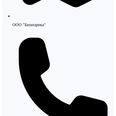
ООО "Бионорика"