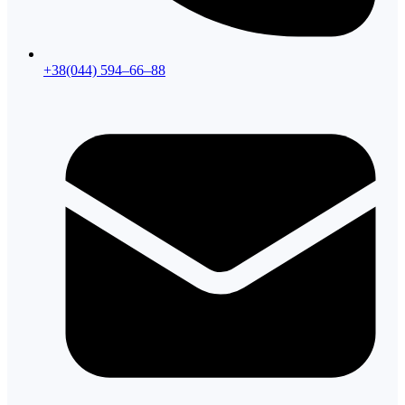
+38(044) 594–66–88