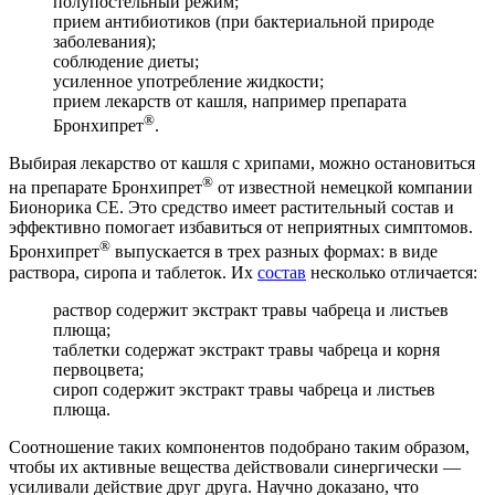
полупостельный режим;
прием антибиотиков (при бактериальной природе
заболевания);
соблюдение диеты;
усиленное употребление жидкости;
прием лекарств от кашля, например препарата
®
Бронхипрет
.
Выбирая лекарство от кашля с хрипами, можно остановиться
®
на препарате Бронхипрет
от известной немецкой компании
Бионорика СЕ. Это средство имеет растительный состав и
эффективно помогает избавиться от неприятных симптомов.
®
Бронхипрет
выпускается в трех разных формах: в виде
раствора, сиропа и таблеток. Их
состав
несколько отличается:
раствор содержит экстракт травы чабреца и листьев
плюща;
таблетки содержат экстракт травы чабреца и корня
первоцвета;
сироп содержит экстракт травы чабреца и листьев
плюща.
Соотношение таких компонентов подобрано таким образом,
чтобы их активные вещества действовали синергически —
усиливали действие друг друга. Научно доказано, что