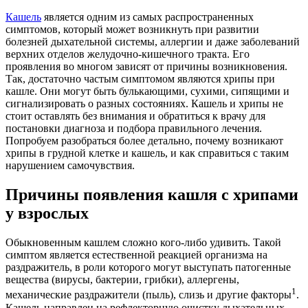
Кашель
является одним из самых распространенных
симптомов, который может возникнуть при развитии
болезней дыхательной системы, аллергии и даже заболеваний
верхних отделов желудочно-кишечного тракта. Его
проявления во многом зависят от причины возникновения.
Так, достаточно частым симптомом являются хрипы при
кашле. Они могут быть булькающими, сухими, сипящими и
сигнализировать о разных состояниях. Кашель и хрипы не
стоит оставлять без внимания и обратиться к врачу для
постановки диагноза и подбора правильного лечения.
Попробуем разобраться более детально, почему возникают
хрипы в грудной клетке и кашель, и как справиться с таким
нарушением самочувствия.
Причины появления кашля с хрипами
у взрослых
Обыкновенным кашлем сложно кого-либо удивить. Такой
симптом является естественной реакцией организма на
раздражитель, в роли которого могут выступать патогенные
вещества (вирусы, бактерии, грибки), аллергены,
1
механические раздражители (пыль), слизь и другие факторы
.
Кашель направлен на рефлекторную очистку дыхательных