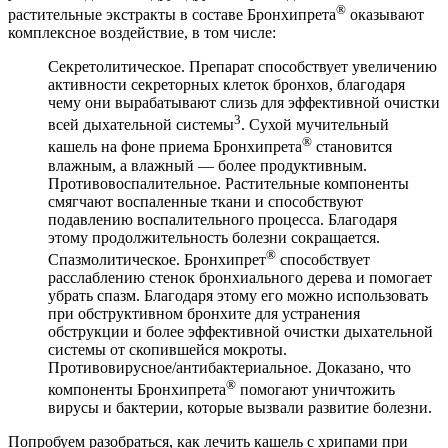
®
растительные экстракты в составе Бронхипрета
оказывают
комплексное воздействие, в том числе:
Секретолитическое. Препарат способствует увеличению
активности секреторных клеток бронхов, благодаря
чему они вырабатывают слизь для эффективной очистки
3
всей дыхательной системы
. Сухой мучительный
®
кашель на фоне приема Бронхипрета
становится
влажным, а влажный — более продуктивным.
Противовоспалительное. Растительные компоненты
смягчают воспаленные ткани и способствуют
подавлению воспалительного процесса. Благодаря
этому продолжительность болезни сокращается.
®
Спазмолитическое. Бронхипрет
способствует
расслаблению стенок бронхиального дерева и помогает
убрать спазм. Благодаря этому его можно использовать
при обструктивном бронхите для устранения
обструкции и более эффективной очистки дыхательной
системы от скопившейся мокроты.
Противовирусное/антибактериальное. Доказано, что
®
компоненты Бронхипрета
помогают уничтожить
вирусы и бактерии, которые вызвали развитие болезни.
Попробуем разобраться, как лечить кашель с хрипами при