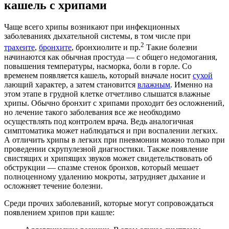
кашель с хрипами
Чаще всего хрипы возникают при инфекционных
заболеваниях дыхательной системы, в том числе при
2
трахеите
,
бронхите
, бронхиолите и пр.
Такие болезни
начинаются как обычная простуда — с общего недомогания,
повышения температуры, насморка, боли в горле. Со
временем появляется кашель, который вначале носит
сухой
лающий характер, а затем становится
влажным
. Именно на
этом этапе в грудной клетке отчетливо слышатся влажные
хрипы. Обычно бронхит с хрипами проходит без осложнений,
но лечение такого заболевания все же необходимо
осуществлять под контролем врача. Ведь аналогичная
симптоматика может наблюдаться и при воспалении легких.
А отличить хрипы в легких при пневмонии можно только при
проведении скрупулезной диагностики. Также появление
свистящих и хрипящих звуков может свидетельствовать об
обструкции — спазме стенок бронхов, который мешает
полноценному удалению мокроты, затрудняет дыхание и
осложняет течение болезни.
Среди прочих заболеваний, которые могут сопровождаться
появлением хрипов при кашле: