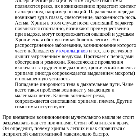
Аллергические реакции. В этом случае симптомы
появляются резко, их возникновению предстоит контакт
с аллергеном, например пыльцой. Параллельно нередко
возникает зуд в глазах, слезотечение, заложенность носа.
Астма. Хрипы в этом случае носят свистящий характер,
появляются спонтанно, возникают преимущественно
при выдохе, могут сопровождаться одышкой и удушьем.
Хроническая обструктивная болезнь легких. Это
распространенное заболевание, возникновение которого
часто наблюдается
у курильщиков
и тех, кто регулярно
дышит загрязненным воздухом. Протекает с периодами
обострения и ремиссии. Классические проявления
включают затрудненное дыхание, хронический кашель с
хрипами (иногда сопровождается выделением мокроты)
и повышенную усталость.
Попадание инородного тела в дыхательные пути. Чаще
всего такая проблема возникает у младенцев и
маленьких детей. Кашель возникает резко,
сопровождается свистящими хрипами, плачем. Другие
симптомы отсутствуют.
При внезапном возникновении мучительного кашля не стоит
раздумывать над его причинами. Стоит обратиться к врачу.
Он определит, почему хрипы в легких и как справиться с
неприятной симптоматикой максимально быстро.